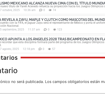
CLISMO MEXICANO ALCANZA NUEVA CIMA CON EL TÍTULO MUNDIA
 nuevo título de Yareli Acevedo refuerza su proyección hacia los Juegos Olímpicos
7 octubre, 2025
10:36 am
0
74
FA REVELA A ZAYU, MAPLE Y CLUTCH COMO MASCOTAS DEL MUND
cuerdo con la FIFA, el jaguar Zayu será el representante de México y porta el unifo
cción Nacional.
5 septiembre, 2025
11:37 am
0
123
XICO APUNTA A LOS ÁNGELES 2028 TRAS BICAMPEONATO EN F
 recordar que esta disciplina formará parte del programa de los Juegos Olímpicos a
8.
7 agosto, 2025
12:18 pm
0
57
tarios
tario
rónico no será publicada.
Los campos obligatorios están 