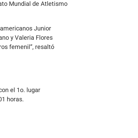
ato Mundial de Atletismo
namericanos Junior
no y Valeria Flores
os femenil”, resaltó
️ con el 1o. lugar
01 horas.