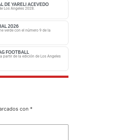
L DE YARELI ACEVEDO
 de Los Ángeles 2028.
IAL 2026
rme verde con el número 9 de la
LAG FOOTBALL
 partir de la edición de Los Ángeles
marcados con
*