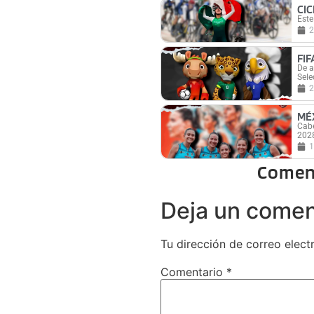
CI
Este
2
FI
De a
Sele
2
MÉ
Cabe
202
1
Comen
Deja un comen
Tu dirección de correo elect
Comentario
*