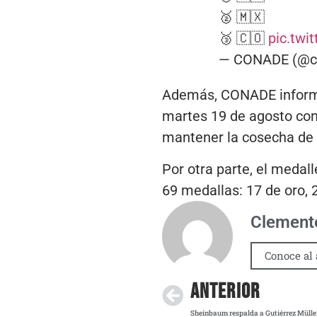
🥈 🇲🇽
🥉 🇨🇴
pic.twi
— CONADE (@co
Además, CONADE informó 
martes 19 de agosto con
mantener la cosecha de 
Por otra parte, el medall
69 medallas: 17 de oro, 
Clemente
Conoce al 
ANTERIOR
Sheinbaum respalda a Gutiérrez Müller