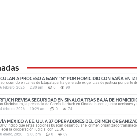
nadas
NCULAN A PROCESO A GABY “N” POR HOMICIDIO CON SAÑA EN I
aso, ocurrido en calles de Iztapalapa, ha generado exigencias de justicia por parte d
6 febrero, 2026
2:30 pm
0
90
RFUCH REVISA SEGURIDAD EN SINALOA TRAS BAJA DE HOMICIDI
n Sheinbaum, la presencia de García Harfuch en Sinaloa busca ajustar acciones y 
4 febrero, 2026
10:29 am
0
74
VÍA MÉXICO A EE. UU. A 37 OPERADORES DEL CRIMEN ORGANIZA
SPC indicó que estas acciones buscan desarticular el crimen organizado transnacio
alecer la cooperación judicial con EE.UU.
0 enero, 2026
2:00 pm
0
69