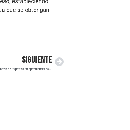
eso, estableciendo
ida que se obtengan
SIGUIENTE
PAN exige a Morena aprobar Grupo Interdisciplinario de Expertos Independientes para investigar Rancho Izaguirre