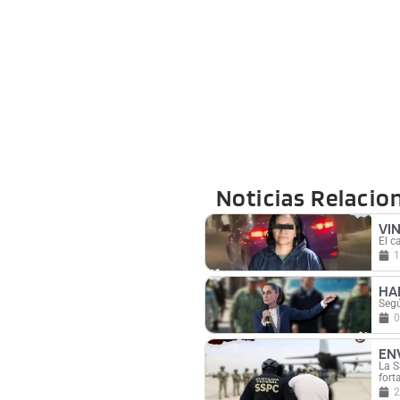
Noticias Relacio
VI
El c
1
HA
Segú
0
EN
La S
fort
2