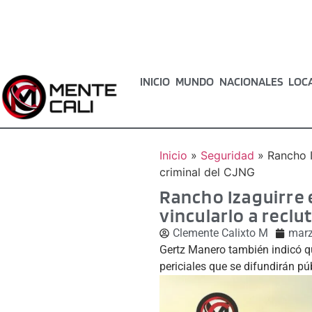
INICIO
MUNDO
NACIONALES
LOC
Inicio
»
Seguridad
»
Rancho I
criminal del CJNG
Rancho Izaguirre 
vincularlo a reclu
Clemente Calixto M
marz
Gertz Manero también indicó qu
periciales que se difundirán p