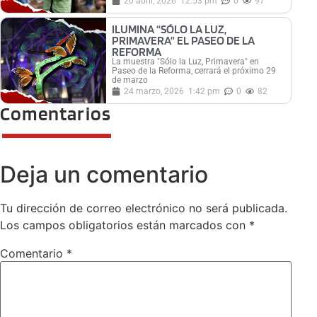
20 abril, 2026
12:53 pm
0
97
ILUMINA “SÓLO LA LUZ,
PRIMAVERA” EL PASEO DE LA
REFORMA
La muestra "Sólo la Luz, Primavera" en
Paseo de la Reforma, cerrará el próximo 29
de marzo
24 marzo, 2026
1:42 pm
0
82
Comentarios
Deja un comentario
Tu dirección de correo electrónico no será publicada.
Los campos obligatorios están marcados con
*
Comentario
*