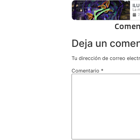
IL
La m
2
Comen
Deja un comen
Tu dirección de correo elect
Comentario
*