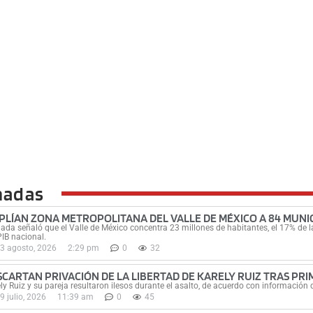
nadas
PLÍAN ZONA METROPOLITANA DEL VALLE DE MÉXICO A 84 MUNIC
ada señaló que el Valle de México concentra 23 millones de habitantes, el 17% de la
PIB nacional.
3 agosto, 2026
2:29 pm
0
32
SCARTAN PRIVACIÓN DE LA LIBERTAD DE KARELY RUIZ TRAS PR
ly Ruiz y su pareja resultaron ilesos durante el asalto, de acuerdo con información d
9 julio, 2026
11:39 am
0
45