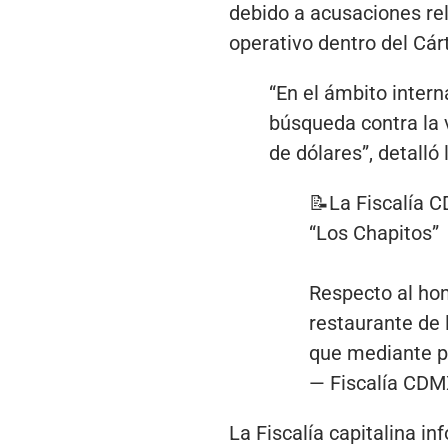
debido a acusaciones rel
operativo dentro del Cár
“En el ámbito inter
búsqueda contra la 
de dólares”, detall
📝La Fiscalía C
“Los Chapitos”
Respecto al hom
restaurante de 
que mediante p
— Fiscalía CD
La Fiscalía capitalina i