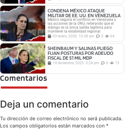
CONDENA MÉXICO ATAQUE
MILITAR DE EE. UU. EN VENEZUELA
México seguirá el conflicto en Venezuela y
las acciones de la ONU, reiterando que el
diálogo es la única salida legítima para
mantener la estabilidad regional.
03 enero, 2026
10:38 am
0
64
SHEINBAUM Y SALINAS PLIEGO
FIJAN POSTURAS POR ADEUDO
FISCAL DE 51 MIL MDP
19 diciembre, 2025
5:24 pm
0
73
Comentarios
Deja un comentario
Tu dirección de correo electrónico no será publicada.
Los campos obligatorios están marcados con
*