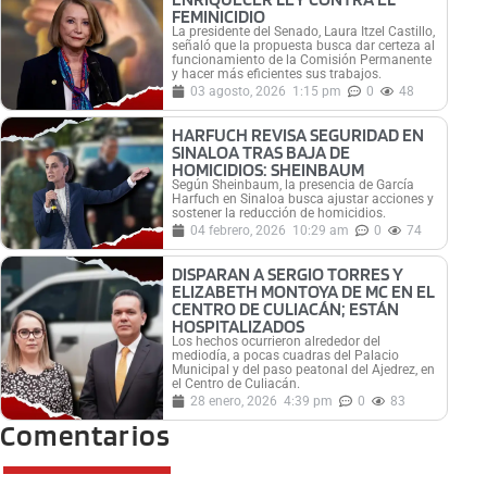
FEMINICIDIO
La presidente del Senado, Laura Itzel Castillo,
señaló que la propuesta busca dar certeza al
funcionamiento de la Comisión Permanente
y hacer más eficientes sus trabajos.
03 agosto, 2026
1:15 pm
0
48
HARFUCH REVISA SEGURIDAD EN
SINALOA TRAS BAJA DE
HOMICIDIOS: SHEINBAUM
Según Sheinbaum, la presencia de García
Harfuch en Sinaloa busca ajustar acciones y
sostener la reducción de homicidios.
04 febrero, 2026
10:29 am
0
74
DISPARAN A SERGIO TORRES Y
ELIZABETH MONTOYA DE MC EN EL
CENTRO DE CULIACÁN; ESTÁN
HOSPITALIZADOS
Los hechos ocurrieron alrededor del
mediodía, a pocas cuadras del Palacio
Municipal y del paso peatonal del Ajedrez, en
el Centro de Culiacán.
28 enero, 2026
4:39 pm
0
83
Comentarios