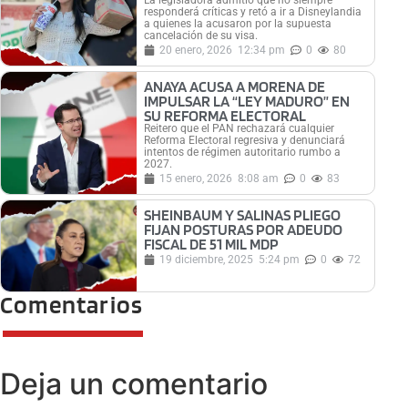
responderá críticas y retó a ir a Disneylandia
a quienes la acusaron por la supuesta
cancelación de su visa.
20 enero, 2026
12:34 pm
0
80
ANAYA ACUSA A MORENA DE
IMPULSAR LA “LEY MADURO” EN
SU REFORMA ELECTORAL
Reitero que el PAN rechazará cualquier
Reforma Electoral regresiva y denunciará
intentos de régimen autoritario rumbo a
2027.
15 enero, 2026
8:08 am
0
83
SHEINBAUM Y SALINAS PLIEGO
FIJAN POSTURAS POR ADEUDO
FISCAL DE 51 MIL MDP
19 diciembre, 2025
5:24 pm
0
72
Comentarios
Deja un comentario