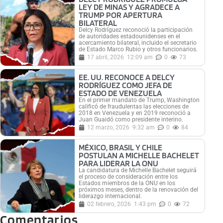
LEY DE MINAS Y AGRADECE A
TRUMP POR APERTURA
BILATERAL
Delcy Rodríguez reconoció la participación
de autoridades estadounidenses en el
acercamiento bilateral, incluido el secretario
de Estado Marco Rubio y otros funcionarios.
17 abril, 2026
12:09 am
0
73
EE. UU. RECONOCE A DELCY
RODRÍGUEZ COMO JEFA DE
ESTADO DE VENEZUELA
En el primer mandato de Trump, Washington
calificó de fraudulentas las elecciones de
2018 en Venezuela y en 2019 reconoció a
Juan Guaidó como presidente interino.
12 marzo, 2026
9:32 am
0
84
MÉXICO, BRASIL Y CHILE
POSTULAN A MICHELLE BACHELET
PARA LIDERAR LA ONU
La candidatura de Michelle Bachelet seguirá
el proceso de consideración entre los
Estados miembros de la ONU en los
próximos meses, dentro de la renovación del
liderazgo internacional.
02 febrero, 2026
1:43 pm
0
72
Comentarios