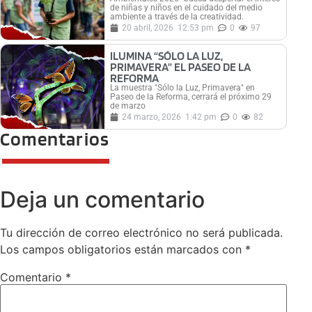
de niñas y niños en el cuidado del medio
ambiente a través de la creatividad.
20 abril, 2026
12:53 pm
0
97
ILUMINA “SÓLO LA LUZ,
PRIMAVERA” EL PASEO DE LA
REFORMA
La muestra "Sólo la Luz, Primavera" en
Paseo de la Reforma, cerrará el próximo 29
de marzo
24 marzo, 2026
1:42 pm
0
82
Comentarios
Deja un comentario
Tu dirección de correo electrónico no será publicada.
Los campos obligatorios están marcados con
*
Comentario
*