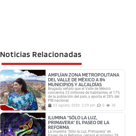
Noticias Relacionadas
AMPLÍAN ZONA METROPOLITANA
DEL VALLE DE MÉXICO A 84
MUNICIPIOS Y ALCALDÍAS
Brugada señaló que el Valle de México
concentra 23 millones de habitantes, el 17%
de la población del país, y aporta el 28% del
PIB nacional.
03 agosto, 2026
2:29 pm
0
36
ILUMINA “SÓLO LA LUZ,
PRIMAVERA” EL PASEO DE LA
REFORMA
La muestra "Sólo la Luz, Primavera" en
Paseo de la Reforma, cerrará el próximo 29