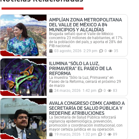
AMPLÍAN ZONA METROPOLITANA
DEL VALLE DE MÉXICO A 84
MUNICIPIOS Y ALCALDÍAS
Brugada señaló que el Valle de México
concentra 23 millones de habitantes, el 17%
de la población del país, y aporta el 28% del
PIB nacional.
03 agosto, 2026
2:29 pm
0
35
ILUMINA “SÓLO LA LUZ,
PRIMAVERA” EL PASEO DE LA
REFORMA
La muestra "Sólo la Luz, Primavera" en
Paseo de la Reforma, cerrará el próximo 29
de marzo
24 marzo, 2026
1:42 pm
0
83
AVALA CONGRESO CDMX CAMBIO A
SECRETARÍA DE SALUD PÚBLICA Y
REDEFINE ATRIBUCIONES
La Secretaría de Salud Pública reforzará
vigilancia epidemiológica, prevención,
promoción y coordinación institucional, con
mayor certeza jurídica en su operación.
19 marzo, 2026
1:32 pm
0
89