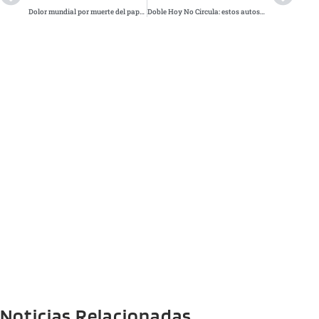
Dolor mundial por muerte del papa Francisco: así será su funeral en el Vaticano
Doble Hoy No Circula: estos autos no podrán circular en CDMX y Edomex por contingencia
Noticias Relacionadas