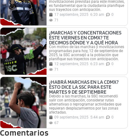
movilizaciones previstas para este miércoles,
es fundamental que la ciudadanía planifique
sus trayectos con anticipación.
17 septiembre, 2025
6:20 am
0
71
¿MARCHAS Y CONCENTRACIONES
ESTE VIERNES EN CDMX? TE
DECIMOS DÓNDE Y A QUÉ HORA
Con motivo de las marchas y movilizaciones
programadas para hoy, 12 de septiembre de
2025, la SSC aconsejó a la población que
planifique sus trayectos con anticipación.
12 septiembre, 2025
6:23 am
0
71
¿HABRÁ MARCHAS EN LA CDMX?
ESTO DICE LA SSC PARA ESTE
MARTES 9 DE SEPTIEMBRE
Debido a las marchas, la SSC recomendó
salir con anticipación, considerar rutas
alternativas o reprogramar actividades que
requieran desplazamientos por las zonas
afectadas.
09 septiembre, 2025
5:44 am
0
67
Comentarios