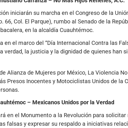
Venustiano Carranza – No Más Hijos Rehenes, A.C.
ción iniciarán su marcha en el Congreso de la Uni
. 66, Col. El Parque), rumbo al Senado de la Repúbl
bacalera, en la alcaldía Cuauhtémoc.
za en el marco del “Día Internacional Contra las Fa
 la verdad, la justicia y la dignidad de quienes han 
de Alianza de Mujeres por México, La Violencia No
ás Presos Inocentes y Motociclistas Unidos de la 
ersonas.
Cuauhtémoc – Mexicanos Unidos por la Verdad
ará en el Monumento a la Revolución para solicita
s falsas y expresar su respaldo a iniciativas relac