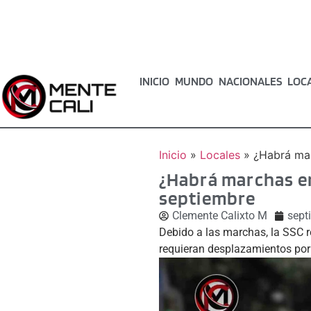
INICIO
MUNDO
NACIONALES
LOC
Inicio
»
Locales
»
¿Habrá mar
¿Habrá marchas en
septiembre
Clemente Calixto M
sept
Debido a las marchas, la SSC r
requieran desplazamientos por