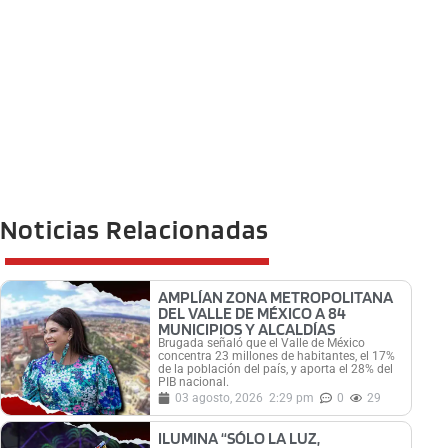
Noticias Relacionadas
AMPLÍAN ZONA METROPOLITANA
DEL VALLE DE MÉXICO A 84
MUNICIPIOS Y ALCALDÍAS
Brugada señaló que el Valle de México
concentra 23 millones de habitantes, el 17%
de la población del país, y aporta el 28% del
PIB nacional.
03 agosto, 2026
2:29 pm
0
29
ILUMINA “SÓLO LA LUZ,