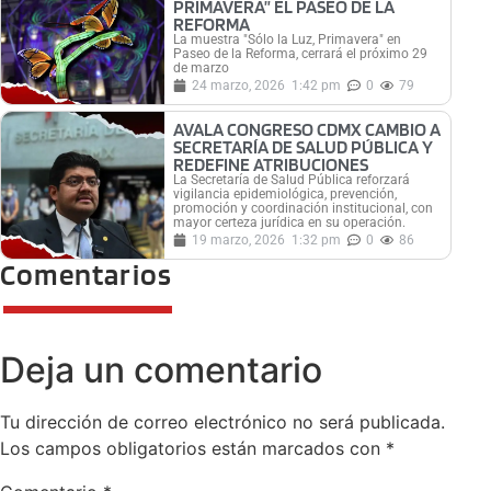
PRIMAVERA” EL PASEO DE LA
REFORMA
La muestra "Sólo la Luz, Primavera" en
Paseo de la Reforma, cerrará el próximo 29
de marzo
24 marzo, 2026
1:42 pm
0
79
AVALA CONGRESO CDMX CAMBIO A
SECRETARÍA DE SALUD PÚBLICA Y
REDEFINE ATRIBUCIONES
La Secretaría de Salud Pública reforzará
vigilancia epidemiológica, prevención,
promoción y coordinación institucional, con
mayor certeza jurídica en su operación.
19 marzo, 2026
1:32 pm
0
86
Comentarios
Deja un comentario
Tu dirección de correo electrónico no será publicada.
Los campos obligatorios están marcados con
*