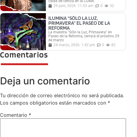
caída de ceniza en la CDMX.
29 julio, 2026
11:55 am
0
32
ILUMINA “SÓLO LA LUZ,
PRIMAVERA” EL PASEO DE LA
REFORMA
La muestra "Sólo la Luz, Primavera" en
Paseo de la Reforma, cerrará el próximo 29
de marzo
24 marzo, 2026
1:42 pm
0
82
Comentarios
Deja un comentario
Tu dirección de correo electrónico no será publicada.
Los campos obligatorios están marcados con
*
Comentario
*