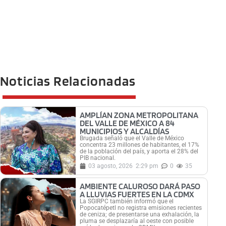
Noticias Relacionadas
AMPLÍAN ZONA METROPOLITANA
DEL VALLE DE MÉXICO A 84
MUNICIPIOS Y ALCALDÍAS
Brugada señaló que el Valle de México
concentra 23 millones de habitantes, el 17%
de la población del país, y aporta el 28% del
PIB nacional.
03 agosto, 2026
2:29 pm
0
35
AMBIENTE CALUROSO DARÁ PASO
A LLUVIAS FUERTES EN LA CDMX
La SGIRPC también informó que el
Popocatépetl no registra emisiones recientes
de ceniza; de presentarse una exhalación, la
pluma se desplazaría al oeste con posible