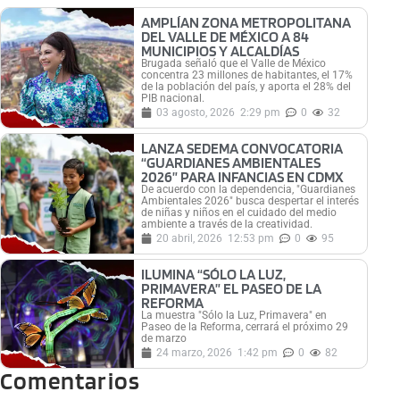
AMPLÍAN ZONA METROPOLITANA
DEL VALLE DE MÉXICO A 84
MUNICIPIOS Y ALCALDÍAS
Brugada señaló que el Valle de México
concentra 23 millones de habitantes, el 17%
de la población del país, y aporta el 28% del
PIB nacional.
03 agosto, 2026
2:29 pm
0
32
LANZA SEDEMA CONVOCATORIA
“GUARDIANES AMBIENTALES
2026” PARA INFANCIAS EN CDMX
De acuerdo con la dependencia, "Guardianes
Ambientales 2026" busca despertar el interés
de niñas y niños en el cuidado del medio
ambiente a través de la creatividad.
20 abril, 2026
12:53 pm
0
95
ILUMINA “SÓLO LA LUZ,
PRIMAVERA” EL PASEO DE LA
REFORMA
La muestra "Sólo la Luz, Primavera" en
Paseo de la Reforma, cerrará el próximo 29
de marzo
24 marzo, 2026
1:42 pm
0
82
Comentarios