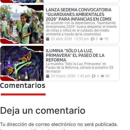
LANZA SEDEMA CONVOCATORIA
“GUARDIANES AMBIENTALES
2026” PARA INFANCIAS EN CDMX
De acuerdo con la dependencia, "Guardianes
Ambientales 2026" busca despertar el interés
de niñas y niños en el cuidado del medio
ambiente a través de la creatividad.
20 abril, 2026
12:53 pm
0
95
ILUMINA “SÓLO LA LUZ,
PRIMAVERA” EL PASEO DE LA
REFORMA
La muestra "Sólo la Luz, Primavera" en
Paseo de la Reforma, cerrará el próximo 29
de marzo
24 marzo, 2026
1:42 pm
0
80
Comentarios
Deja un comentario
Tu dirección de correo electrónico no será publicada.