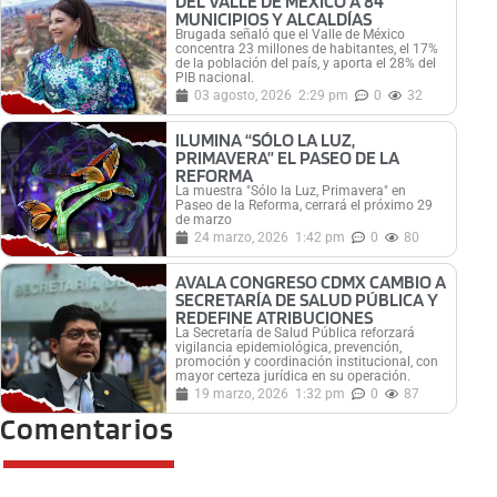
DEL VALLE DE MÉXICO A 84
MUNICIPIOS Y ALCALDÍAS
Brugada señaló que el Valle de México
concentra 23 millones de habitantes, el 17%
de la población del país, y aporta el 28% del
PIB nacional.
03 agosto, 2026
2:29 pm
0
32
ILUMINA “SÓLO LA LUZ,
PRIMAVERA” EL PASEO DE LA
REFORMA
La muestra "Sólo la Luz, Primavera" en
Paseo de la Reforma, cerrará el próximo 29
de marzo
24 marzo, 2026
1:42 pm
0
80
AVALA CONGRESO CDMX CAMBIO A
SECRETARÍA DE SALUD PÚBLICA Y
REDEFINE ATRIBUCIONES
La Secretaría de Salud Pública reforzará
vigilancia epidemiológica, prevención,
promoción y coordinación institucional, con
mayor certeza jurídica en su operación.
19 marzo, 2026
1:32 pm
0
87
Comentarios