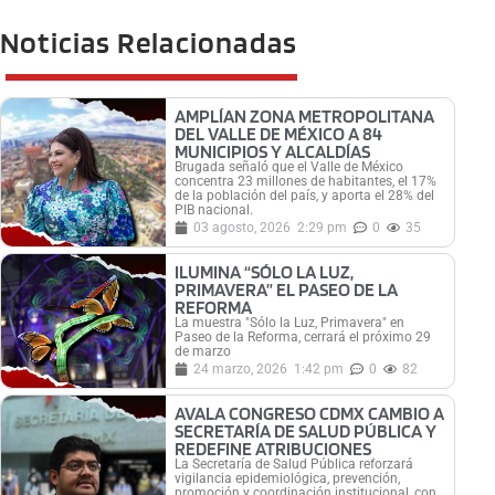
Noticias Relacionadas
AMPLÍAN ZONA METROPOLITANA
DEL VALLE DE MÉXICO A 84
MUNICIPIOS Y ALCALDÍAS
Brugada señaló que el Valle de México
concentra 23 millones de habitantes, el 17%
de la población del país, y aporta el 28% del
PIB nacional.
03 agosto, 2026
2:29 pm
0
35
ILUMINA “SÓLO LA LUZ,
PRIMAVERA” EL PASEO DE LA
REFORMA
La muestra "Sólo la Luz, Primavera" en
Paseo de la Reforma, cerrará el próximo 29
de marzo
24 marzo, 2026
1:42 pm
0
82
AVALA CONGRESO CDMX CAMBIO A
SECRETARÍA DE SALUD PÚBLICA Y
REDEFINE ATRIBUCIONES
La Secretaría de Salud Pública reforzará
vigilancia epidemiológica, prevención,
promoción y coordinación institucional, con