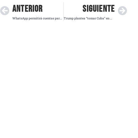
ANTERIOR
SIGUIENTE
WhatsApp permitirá cuentas para menores con control parental
Trump plantea “tomar Cuba” en medio de crisis energética y diálogo bilateral