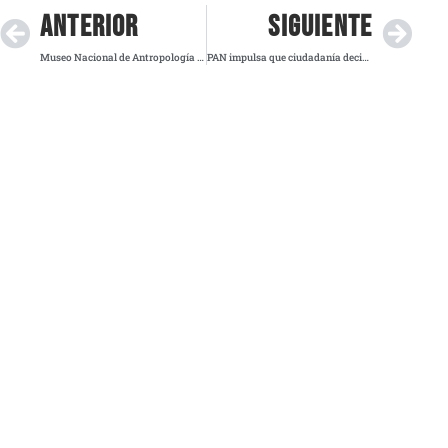
ANTERIOR
SIGUIENTE
Museo Nacional de Antropología abre once días de FILAH con cine, música y foros
PAN impulsa que ciudadanía decida destino de recursos públicos