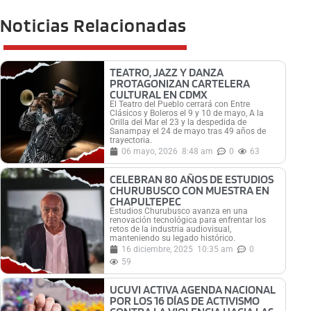
Noticias Relacionadas
TEATRO, JAZZ Y DANZA
PROTAGONIZAN CARTELERA
CULTURAL EN CDMX
El Teatro del Pueblo cerrará con Entre
Clásicos y Boleros el 9 y 10 de mayo, A la
Orilla del Mar el 23 y la despedida de
Sanampay el 24 de mayo tras 49 años de
trayectoria.
06 mayo, 2026
8:48 am
0
63
CELEBRAN 80 AÑOS DE ESTUDIOS
CHURUBUSCO CON MUESTRA EN
CHAPULTEPEC
Estudios Churubusco avanza en una
renovación tecnológica para enfrentar los
retos de la industria audiovisual,
manteniendo su legado histórico.
16 diciembre, 2025
10:35 am
0
59
UCUVI ACTIVA AGENDA NACIONAL
POR LOS 16 DÍAS DE ACTIVISMO