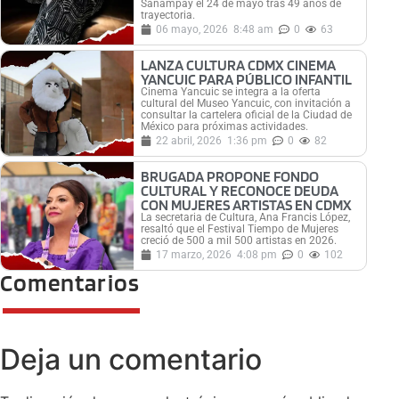
Sanampay el 24 de mayo tras 49 años de
trayectoria.
06 mayo, 2026
8:48 am
0
63
LANZA CULTURA CDMX CINEMA
YANCUIC PARA PÚBLICO INFANTIL
Cinema Yancuic se integra a la oferta
cultural del Museo Yancuic, con invitación a
consultar la cartelera oficial de la Ciudad de
México para próximas actividades.
22 abril, 2026
1:36 pm
0
82
BRUGADA PROPONE FONDO
CULTURAL Y RECONOCE DEUDA
CON MUJERES ARTISTAS EN CDMX
La secretaria de Cultura, Ana Francis López,
resaltó que el Festival Tiempo de Mujeres
creció de 500 a mil 500 artistas en 2026.
17 marzo, 2026
4:08 pm
0
102
Comentarios
Deja un comentario