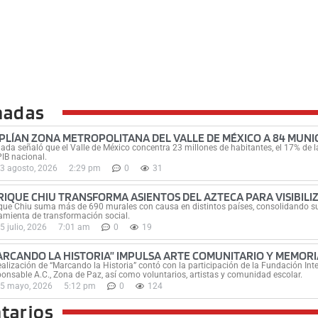
nadas
PLÍAN ZONA METROPOLITANA DEL VALLE DE MÉXICO A 84 MUNIC
ada señaló que el Valle de México concentra 23 millones de habitantes, el 17% de la
PIB nacional.
3 agosto, 2026
2:29 pm
0
31
RIQUE CHIU TRANSFORMA ASIENTOS DEL AZTECA PARA VISIBILI
que Chiu suma más de 690 murales con causa en distintos países, consolidando su
amienta de transformación social.
5 julio, 2026
7:01 am
0
19
ARCANDO LA HISTORIA” IMPULSA ARTE COMUNITARIO Y MEMORI
ealización de “Marcando la Historia” contó con la participación de la Fundación In
onsable A.C., Zona de Paz, así como voluntarios, artistas y comunidad escolar.
5 mayo, 2026
5:12 pm
0
124
tarios