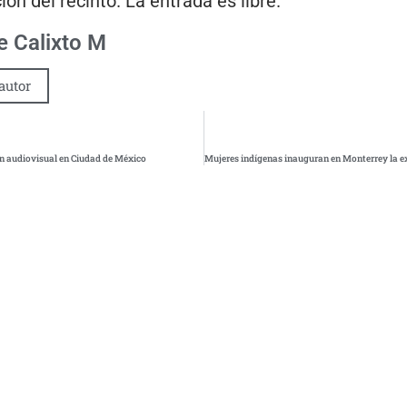
ión del recinto. La entrada es libre.
 Calixto M
autor
ión audiovisual en Ciudad de México