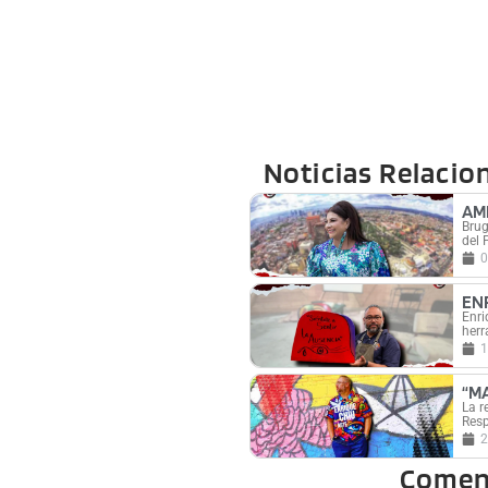
Noticias Relacio
AM
Brug
del 
0
EN
Enri
herr
1
“M
La r
Resp
2
Comen