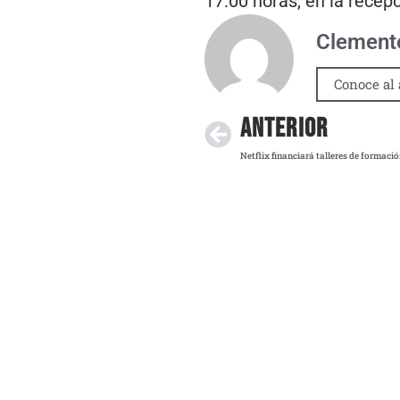
17:00 horas, en la recepc
Clemente
Conoce al 
ANTERIOR
Netflix financiará talleres de formac