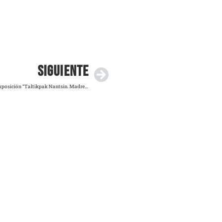
SIGUIENTE
Mujeres indígenas inauguran en Monterrey la exposición “Taltikpak Nantsin. Madre Tierra”