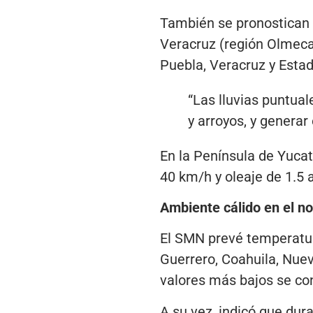
También se pronostican 
Veracruz (región Olmeca
Puebla, Veracruz y Estad
“Las lluvias puntuale
y arroyos, y generar
En la Península de Yucat
40 km/h y oleaje de 1.5 
Ambiente cálido en el no
El SMN prevé temperatur
Guerrero, Coahuila, Nue
valores más bajos se con
A su vez, indicó que du