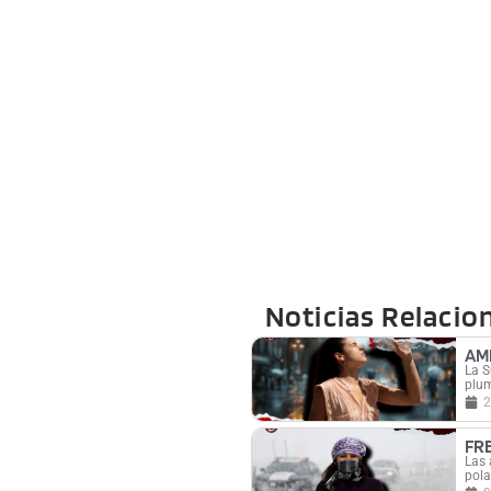
Noticias Relacio
AM
La S
plum
2
FR
Las 
pola