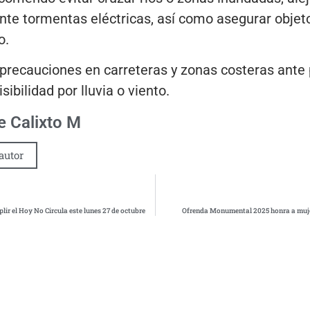
ante tormentas eléctricas, así como asegurar obje
o.
recauciones en carreteras y zonas costeras ante p
sibilidad por lluvia o viento.
 Calixto M
autor
lir el Hoy No Circula este lunes 27 de octubre
Ofrenda Monumental 2025 honra a mujer