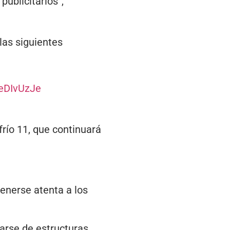
publicitarios”,
las siguientes
XeDIvUzJe
frío 11, que continuará
enerse atenta a los
jarse de estructuras