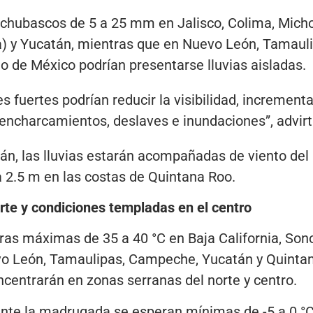
chubascos de 5 a 25 mm en Jalisco, Colima, Micho
) y Yucatán, mientras que en Nuevo León, Tamaulip
o de México podrían presentarse lluvias aisladas.
s fuertes podrían reducir la visibilidad, incrementa
 encharcamientos, deslaves e inundaciones”, advirt
án, las lluvias estarán acompañadas de viento del 
a 2.5 m en las costas de Quintana Roo.
rte y condiciones templadas en el centro
as máximas de 35 a 40 °C en Baja California, Sono
vo León, Tamaulipas, Campeche, Yucatán y Quintan
centrarán en zonas serranas del norte y centro.
rante la madrugada se esperan mínimas de -5 a 0 °