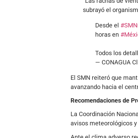
“Las rachas de vient
subrayó el organism
Desde el
#SMN
horas en
#Méxi
Todos los detall
— CONAGUA Cl
El SMN reiteró que manti
avanzando hacia el centr
Recomendaciones de Pro
La Coordinación Nacional
avisos meteorológicos y 
Ante el clima adverso re