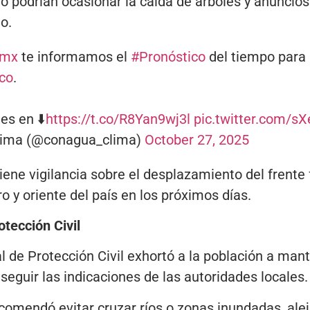
o podrían ocasionar la caída de árboles y anuncios 
o.
mx
te informamos el
#Pronóstico
del tiempo para 
co
.
es en ⬇️
https://t.co/R8Yan9wj3l
pic.twitter.com/s
ima (@conagua_clima)
October 27, 2025
ene vigilancia sobre el desplazamiento del frente 
o y oriente del país en los próximos días.
tección Civil
 de Protección Civil exhortó a la población a mant
seguir las indicaciones de las autoridades locales.
comendó evitar cruzar ríos o zonas inundadas, ale