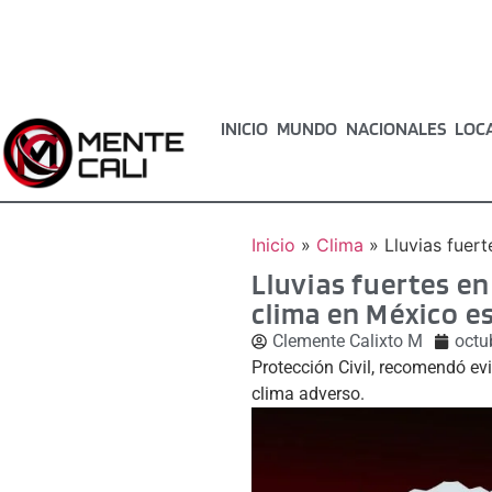
INICIO
MUNDO
NACIONALES
LOC
Inicio
»
Clima
»
Lluvias fuer
Lluvias fuertes en
clima en México e
Clemente Calixto M
octu
Protección Civil, recomendó evi
clima adverso.