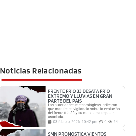
Noticias Relacionadas
FRENTE FRÍO 33 DESATA FRÍO
EXTREMO Y LLUVIAS EN GRAN
PARTE DEL PAÍS
Las autoridades meteorológicas indicaron
que mantienen vigilancia sobre la evolución
del frente frío 33 y su masa de aire polar
asociada.
03 febrero, 2026
10:42 pm
0
64
SMN PRONOSTICA VIENTOS