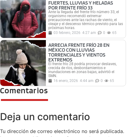
FUERTES, LLUVIAS Y HELADAS
POR FRENTE FRÍO 33
Ante la llegada del frente frío número 33, el
organismo recomendó extremar
precauciones ante las rachas de viento, el
oleaje y el descenso térmico previsto para las
próximas horas.
03 febrero, 2026
4:27 am
0
65
ARRECIA FRENTE FRÍO 28 EN
MÉXICO CON LLUVIAS
TORRENCIALES Y VIENTOS
EXTREMOS
El frente frío 28 podría provocar deslaves,
crecida de ríos, desbordamientos e
inundaciones en zonas bajas, advirtió el
SMN.
16 enero, 2026
4:44 am
0
65
Comentarios
Deja un comentario
Tu dirección de correo electrónico no será publicada.