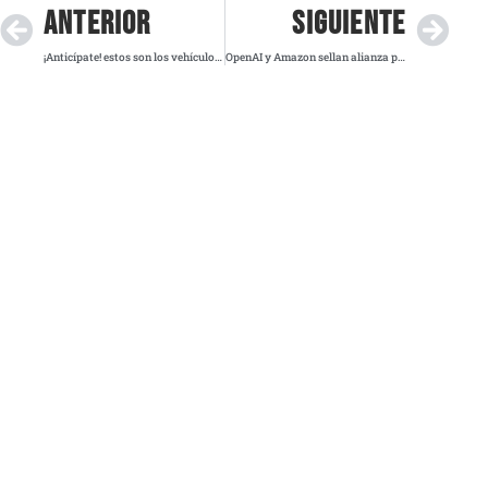
ANTERIOR
SIGUIENTE
¡Anticípate! estos son los vehículos restringidos por el Hoy No Circula de este martes
OpenAI y Amazon sellan alianza por 38.000 millones para potenciar la IA