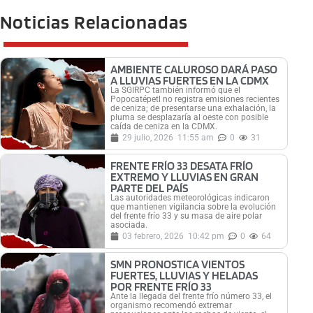
Noticias Relacionadas
AMBIENTE CALUROSO DARÁ PASO
A LLUVIAS FUERTES EN LA CDMX
La SGIRPC también informó que el
Popocatépetl no registra emisiones recientes
de ceniza; de presentarse una exhalación, la
pluma se desplazaría al oeste con posible
caída de ceniza en la CDMX.
29 julio, 2026
11:55 am
0
31
FRENTE FRÍO 33 DESATA FRÍO
EXTREMO Y LLUVIAS EN GRAN
PARTE DEL PAÍS
Las autoridades meteorológicas indicaron
que mantienen vigilancia sobre la evolución
del frente frío 33 y su masa de aire polar
asociada.
03 febrero, 2026
10:42 pm
0
64
SMN PRONOSTICA VIENTOS
FUERTES, LLUVIAS Y HELADAS
POR FRENTE FRÍO 33
Ante la llegada del frente frío número 33, el
organismo recomendó extremar