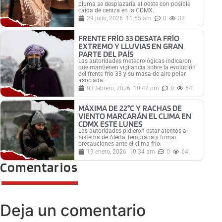
pluma se desplazaría al oeste con posible
caída de ceniza en la CDMX.
29 julio, 2026
11:55 am
0
32
FRENTE FRÍO 33 DESATA FRÍO
EXTREMO Y LLUVIAS EN GRAN
PARTE DEL PAÍS
Las autoridades meteorológicas indicaron
que mantienen vigilancia sobre la evolución
del frente frío 33 y su masa de aire polar
asociada.
03 febrero, 2026
10:42 pm
0
64
MÁXIMA DE 22°C Y RACHAS DE
VIENTO MARCARÁN EL CLIMA EN
CDMX ESTE LUNES
Las autoridades pidieron estar atentos al
Sistema de Alerta Temprana y tomar
precauciones ante el clima frío.
19 enero, 2026
10:34 am
0
64
Comentarios
Deja un comentario