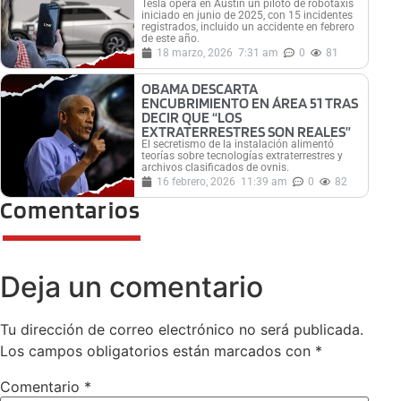
Tesla opera en Austin un piloto de robotaxis
iniciado en junio de 2025, con 15 incidentes
registrados, incluido un accidente en febrero
de este año.
18 marzo, 2026
7:31 am
0
81
OBAMA DESCARTA
ENCUBRIMIENTO EN ÁREA 51 TRAS
DECIR QUE “LOS
EXTRATERRESTRES SON REALES”
El secretismo de la instalación alimentó
teorías sobre tecnologías extraterrestres y
archivos clasificados de ovnis.
16 febrero, 2026
11:39 am
0
82
Comentarios
Deja un comentario
Tu dirección de correo electrónico no será publicada.
Los campos obligatorios están marcados con
*
Comentario
*