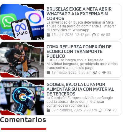
BRUSELAS EXIGE A META ABRIR
WHATSAPP A IA EXTERNA SIN
COBROS
La investigación busca determinar si Meta
abusa de su posición dominante al integrar
sus servicios en WhatsApp.
15 abril, 2026
12:42 pm
0
85
CDMX REFUERZA CONEXIÓN DE
ECOBICI CON TRANSPORTE
PÚBLICO
ECOBICI se integra con la Tarjeta de
Movilidad Integrada, permitiendo usar varios
transportes con un solo pago.
19 marzo, 2026
6:56 am
0
82
GOOGLE, BAJO LA LUPA POR
ALIMENTAR SU IA CON MATERIAL
DE TERCEROS
La Comisión Europea advirtió que Google
podría abusar de su dominio al usar
contenidos sin compensar.
09 diciembre, 2025
7:28 am
0
70
Comentarios