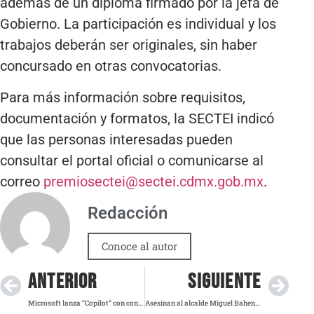
además de un diploma firmado por la jefa de
Gobierno. La participación es individual y los
trabajos deberán ser originales, sin haber
concursado en otras convocatorias.
Para más información sobre requisitos,
documentación y formatos, la SECTEI indicó
que las personas interesadas pueden
consultar el portal oficial o comunicarse al
correo
premiosectei@sectei.cdmx.gob.mx
.
Redacción
Conoce al autor
ANTERIOR
SIGUIENTE
Microsoft lanza “Copilot” con control por voz en Windows 11
Asesinan al alcalde Miguel Bahena de Pisaflores frente a su hogar; el PVEM exige justicia