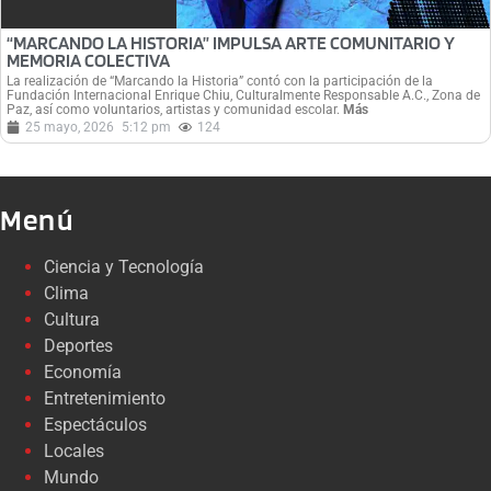
“MARCANDO LA HISTORIA” IMPULSA ARTE COMUNITARIO Y
MEMORIA COLECTIVA
La realización de “Marcando la Historia” contó con la participación de la
Fundación Internacional Enrique Chiu, Culturalmente Responsable A.C., Zona de
Paz, así como voluntarios, artistas y comunidad escolar.
Más
25 mayo, 2026
5:12 pm
124
Menú
Ciencia y Tecnología
Clima
Cultura
Deportes
Economía
Entretenimiento
Espectáculos
Locales
Mundo