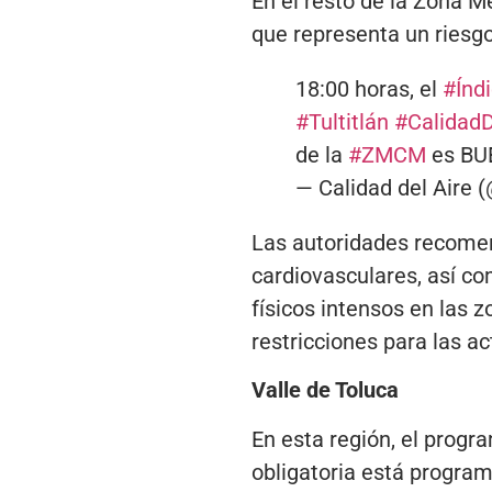
En el resto de la Zona M
que representa un riesgo
18:00 horas, el
#Índ
#Tultitlán
#Calidad
de la
#ZMCM
es BU
— Calidad del Aire
Las autoridades recomen
cardiovasculares, así c
físicos intensos en las 
restricciones para las act
Valle de Toluca
En esta región, el progra
obligatoria está progra