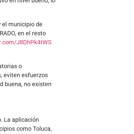
uvo en nivel bueno, lo
 el municipio de
ADO, en el resto
ter.com/J8DhPk4tWS
torias o
, eviten esfuerzos
ad buena, no existen
. La aplicación
cipios como Toluca,