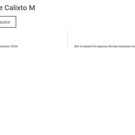
 Calixto M
autor
conómico 2026
¡No te mojes! Se esperan lluvias intensas en