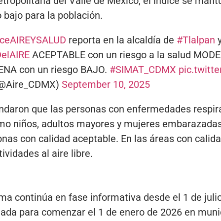
etropolitana del Valle de México, el índice se mant
 bajo para la población.
iceAIREYSALUD
reporta en la alcaldía de
#Tlalpan
y
DelAIRE
ACEPTABLE con un riesgo a la salud MODER
ENA con un riesgo BAJO.
#SIMAT_CDMX
pic.twit
 (@Aire_CDMX)
September 10, 2025
daron que las personas con enfermedades respira
omo niños, adultos mayores y mujeres embarazadas
zonas con calidad aceptable. En las áreas con calid
ividades al aire libre.
ma continúa en fase informativa desde el 1 de julio
mada para comenzar el 1 de enero de 2026 en muni