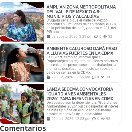
AMPLÍAN ZONA METROPOLITANA
DEL VALLE DE MÉXICO A 84
MUNICIPIOS Y ALCALDÍAS
Brugada señaló que el Valle de México
concentra 23 millones de habitantes, el 17%
de la población del país, y aporta el 28% del
PIB nacional.
03 agosto, 2026
2:29 pm
0
32
AMBIENTE CALUROSO DARÁ PASO
A LLUVIAS FUERTES EN LA CDMX
La SGIRPC también informó que el
Popocatépetl no registra emisiones recientes
de ceniza; de presentarse una exhalación, la
pluma se desplazaría al oeste con posible
caída de ceniza en la CDMX.
29 julio, 2026
11:55 am
0
30
LANZA SEDEMA CONVOCATORIA
“GUARDIANES AMBIENTALES
2026” PARA INFANCIAS EN CDMX
De acuerdo con la dependencia, "Guardianes
Ambientales 2026" busca despertar el interés
de niñas y niños en el cuidado del medio
ambiente a través de la creatividad.
20 abril, 2026
12:53 pm
0
95
Comentarios