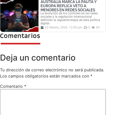
AUSTRALIA MARCA LA PAUTA Y
EUROPA REPLICA VETO A
MENORES EN REDES SOCIALES
La evolución de los controles en las redes
sociales y la regulación internacional
definirán la siguiente etapa de esta política
digital.
03 febrero, 2026
12:00 pm
0
69
Comentarios
Deja un comentario
Tu dirección de correo electrónico no será publicada.
Los campos obligatorios están marcados con
*
Comentario
*