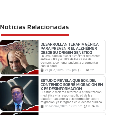
Noticias Relacionadas
DESARROLLAN TERAPIA GÉNICA
PARA PREVENIR EL ALZHÉIMER
DESDE SU ORIGEN GENÉTICO
La OMS calcula que el alzhéimer representa
entre el 60% y el 70% de los casos de
demencia, con una tendencia a aumentar
con la edad.
21 julio, 2026
1:52 pm
0
22
ESTUDIO REVELA QUE 50% DEL
CONTENIDO SOBRE MIGRACIÓN EN
X ES DESINFORMACIÓN
El estudio reclama reforzar la alfabetización
mediática y la responsabilidad de las
plataformas ante la desinformación sobre
migración, ya integrada en el debate público.
06 febrero, 2026
12:01 pm
0
82